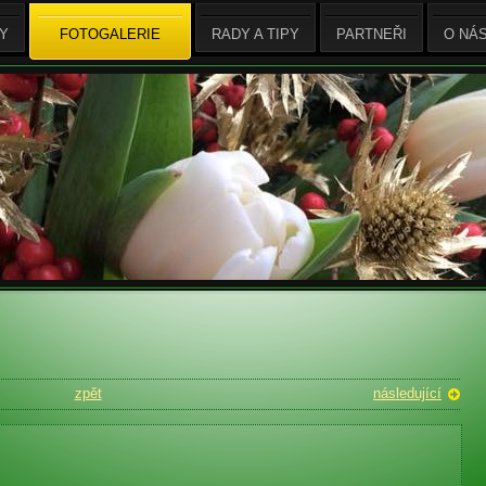
Y
FOTOGALERIE
RADY A TIPY
PARTNEŘI
O NÁ
zpět
následující