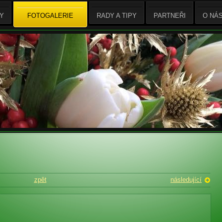
Y
FOTOGALERIE
RADY A TIPY
PARTNEŘI
O NÁ
zpět
následující