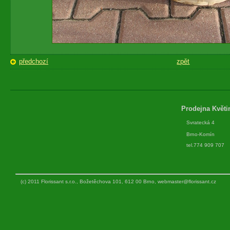
předchozí
zpět
Prodejna Květi
Svratecká 4
Brno-Komín
tel.774 909 707
(c) 2011 Florissant s.r.o., Božetěchova 101, 612 00 Brno,
webmaster@florissant.cz