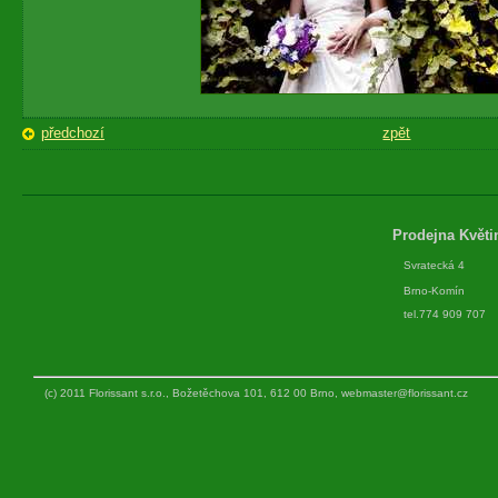
předchozí
zpět
Prodejna Květi
Svratecká 4
Brno-Komín
tel.774 909 707
(c) 2011 Florissant s.r.o., Božetěchova 101, 612 00 Brno,
webmaster@florissant.cz