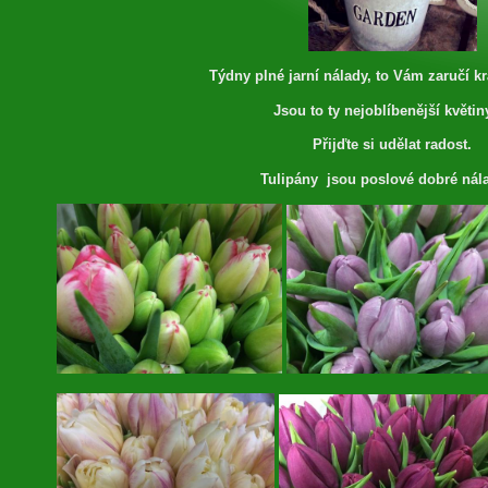
Týdny plné jarní nálady, to Vám zaručí kr
Jsou to ty nejoblíbenější květiny
Přijďte si udělat radost.
Tulipány jsou poslové dobré nála