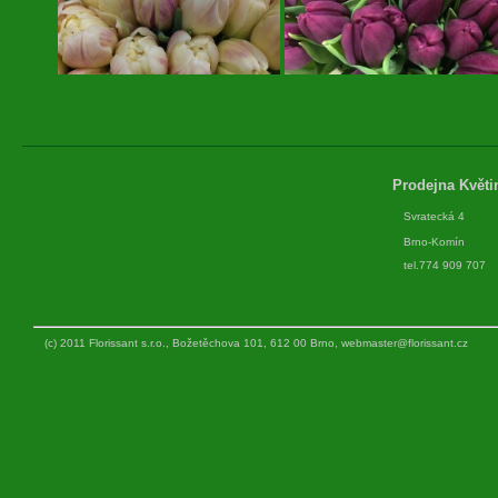
Prodejna Květi
Svratecká 4
Brno-Komín
tel.774 909 707
(c) 2011 Florissant s.r.o., Božetěchova 101, 612 00 Brno,
webmaster@florissant.cz