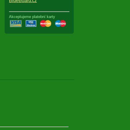
BlueBoard.cz
Akceptujeme platební karty